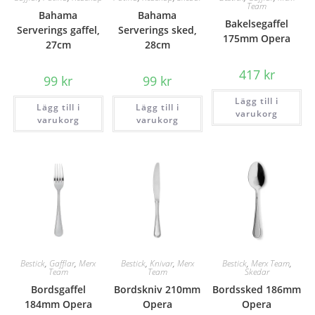
Team
Bahama
Bahama
Bakelsegaffel
Serverings gaffel,
Serverings sked,
175mm Opera
27cm
28cm
417
kr
99
kr
99
kr
Lägg till i
Lägg till i
Lägg till i
varukorg
varukorg
varukorg
Bestick
,
Gafflar
,
Merx
Bestick
,
Knivar
,
Merx
Bestick
,
Merx Team
,
Team
Team
Skedar
Bordsgaffel
Bordskniv 210mm
Bordssked 186mm
184mm Opera
Opera
Opera