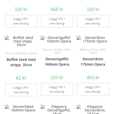
320
kr
468
kr
320
kr
Lägg till i
Lägg till i
Lägg till i
varukorg
varukorg
varukorg
Bestick
,
Gafflar
,
Merx
Bestick
,
Knivar
,
Merx
Team
Team
Patina
,
Redskap
,
Skedar
Dessertgaffel
Dessertkniv
Buffeé sked med
160mm Opera
175mm Opera
stopp, 35cm
235
kr
403
kr
82
kr
Lägg till i
Lägg till i
Lägg till i
varukorg
varukorg
varukorg