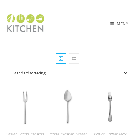
MENY
Gafflar
,
Patina
,
Redskap
Patina
,
Redskap
,
Skedar
Bestick
,
Gafflar
,
Merx