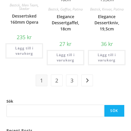
Bestick
,
Merx Team
,
Skedar
Bestick
,
Gafflar
,
Patina
Bestick
,
Knivar
,
Patina
Dessertsked
Elegance
Elegance
160mm Opera
Dessertgaffel,
Dessertkniv,
18cm
19,5cm
235
kr
27
kr
36
kr
Lägg till i
varukorg
Lägg till i
Lägg till i
varukorg
varukorg
1
2
3
Sök
SÖK
Recent Posts