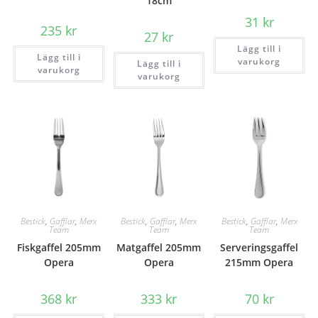
18cm
31
kr
235
kr
27
kr
Lägg till i
Lägg till i
varukorg
Lägg till i
varukorg
varukorg
Bestick
,
Gafflar
,
Merx
Bestick
,
Gafflar
,
Merx
Bestick
,
Gafflar
,
Merx
Team
Team
Team
Fiskgaffel 205mm
Matgaffel 205mm
Serveringsgaffel
Opera
Opera
215mm Opera
368
kr
333
kr
70
kr