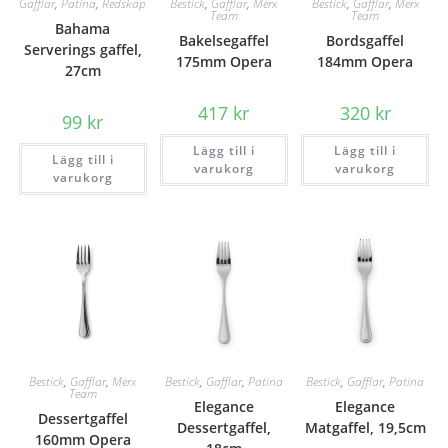
Gafflar
,
Patina
,
Redskap
Bestick
,
Gafflar
,
Merx
Bestick
,
Gafflar
,
Merx
Team
Team
Bahama
Bakelsegaffel
Bordsgaffel
Serverings gaffel,
175mm Opera
184mm Opera
27cm
417
kr
320
kr
99
kr
Lägg till i
Lägg till i
Lägg till i
varukorg
varukorg
varukorg
Bestick
,
Gafflar
,
Merx
Bestick
,
Gafflar
,
Patina
Bestick
,
Gafflar
,
Patina
Team
Elegance
Elegance
Dessertgaffel
Dessertgaffel,
Matgaffel, 19,5cm
160mm Opera