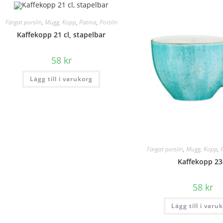
Färgat porslin
,
Mugg, Kopp
,
Patina
,
Porslin
Kaffekopp 21 cl, stapelbar
58
kr
Lägg till i varukorg
Färgat porslin
,
Mugg, Kopp
,
Kaffekopp 23
58
kr
Lägg till i varu