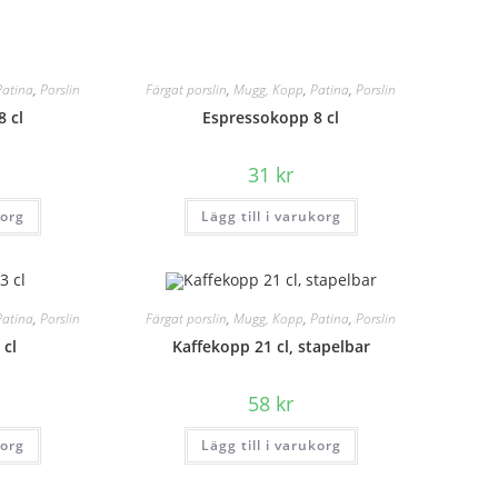
Patina
,
Porslin
Färgat porslin
,
Mugg, Kopp
,
Patina
,
Porslin
 cl
Espressokopp 8 cl
31
kr
korg
Lägg till i varukorg
Patina
,
Porslin
Färgat porslin
,
Mugg, Kopp
,
Patina
,
Porslin
 cl
Kaffekopp 21 cl, stapelbar
58
kr
korg
Lägg till i varukorg