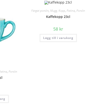
Färgat porslin
,
Mugg, Kopp
,
Patina
,
Porslin
Kaffekopp 23cl
58
kr
Lägg till i varukorg
Patina
,
Porslin
cl
korg