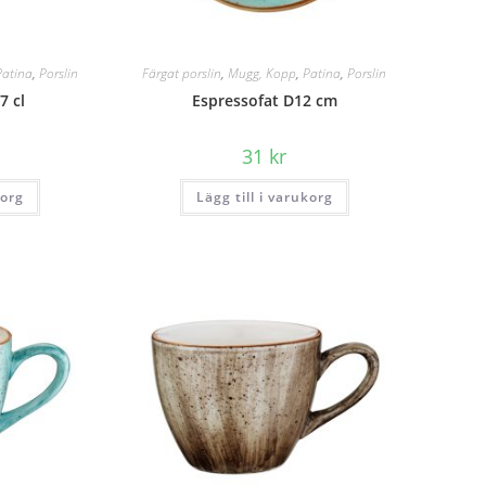
Patina
,
Porslin
Färgat porslin
,
Mugg, Kopp
,
Patina
,
Porslin
7 cl
Espressofat D12 cm
31
kr
korg
Lägg till i varukorg