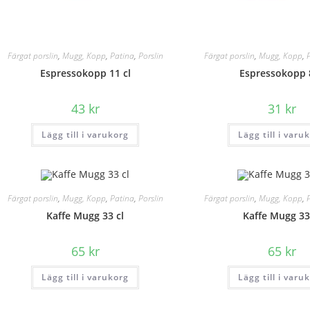
Färgat porslin
,
Mugg, Kopp
,
Patina
,
Porslin
Färgat porslin
,
Mugg, Kopp
,
Espressokopp 11 cl
Espressokopp 8
43
kr
31
kr
Lägg till i varukorg
Lägg till i varu
Färgat porslin
,
Mugg, Kopp
,
Patina
,
Porslin
Färgat porslin
,
Mugg, Kopp
,
Kaffe Mugg 33 cl
Kaffe Mugg 33
65
kr
65
kr
Lägg till i varukorg
Lägg till i varu