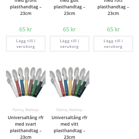
med grönt
med gult
med rött
plasthandtag –
plasthandtag –
plasthandtag –
23cm
23cm
23cm
65
kr
65
kr
65
kr
Lägg till i
Lägg till i
Lägg till i
varukorg
varukorg
varukorg
Patina
,
Redskap
Patina
,
Redskap
Universaltång rfr
Universaltång rfr
med svart
med vitt
plasthandtag –
plasthandtag –
23cm
23cm