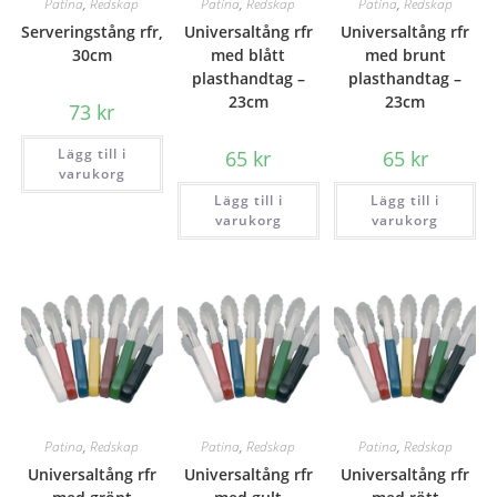
Patina
,
Redskap
Patina
,
Redskap
Patina
,
Redskap
Serveringstång rfr,
Universaltång rfr
Universaltång rfr
30cm
med blått
med brunt
plasthandtag –
plasthandtag –
23cm
23cm
73
kr
Lägg till i
65
kr
65
kr
varukorg
Lägg till i
Lägg till i
varukorg
varukorg
Patina
,
Redskap
Patina
,
Redskap
Patina
,
Redskap
Universaltång rfr
Universaltång rfr
Universaltång rfr