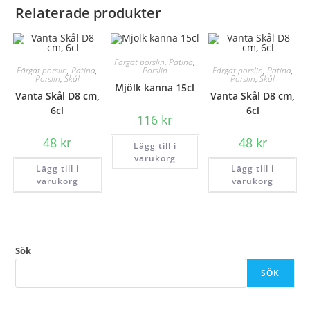
Relaterade produkter
Färgat porslin
,
Patina
,
Färgat porslin
,
Patina
,
Färgat porslin
,
Patina
,
Porslin
Porslin
,
Skål
Porslin
,
Skål
Mjölk kanna 15cl
Vanta Skål D8 cm,
Vanta Skål D8 cm,
6cl
6cl
116
kr
48
kr
48
kr
Lägg till i
varukorg
Lägg till i
Lägg till i
varukorg
varukorg
Sök
SÖK