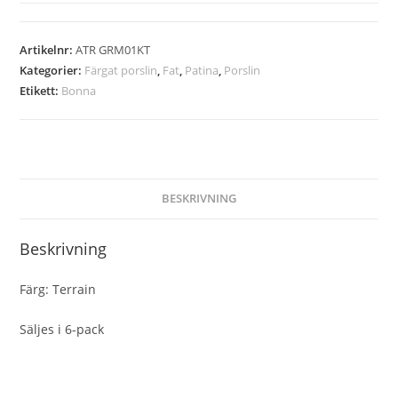
Artikelnr:
ATR GRM01KT
Kategorier:
Färgat porslin
,
Fat
,
Patina
,
Porslin
Etikett:
Bonna
BESKRIVNING
Beskrivning
Färg: Terrain
Säljes i 6-pack