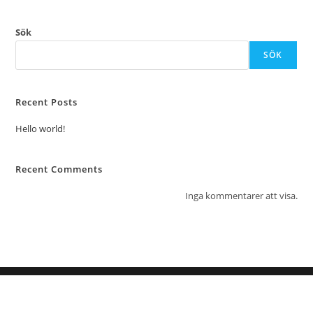
Sök
SÖK
Recent Posts
Hello world!
Recent Comments
Inga kommentarer att visa.
4 Kitchen Sverige AB 2021 by Higårds Solutions