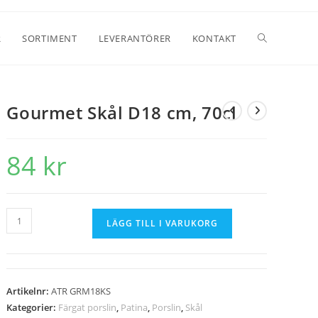
R
SORTIMENT
LEVERANTÖRER
KONTAKT
Gourmet Skål D18 cm, 70cl
84
kr
LÄGG TILL I VARUKORG
Artikelnr:
ATR GRM18KS
Kategorier:
Färgat porslin
,
Patina
,
Porslin
,
Skål