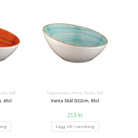
rslin
,
Skål
Färgat porslin
,
Patina
,
Porslin
,
Skål
, 45cl
Vanta Skål D22cm, 85cl
213
kr
korg
Lägg till i varukorg