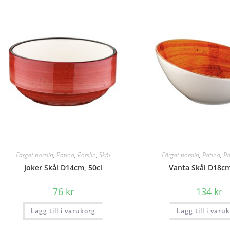
Färgat porslin
,
Patina
,
Porslin
,
Skål
Färgat porslin
,
Patina
,
Po
Joker Skål D14cm, 50cl
Vanta Skål D18cm
76
kr
134
kr
Lägg till i varukorg
Lägg till i varu