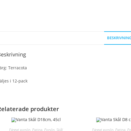
BESKRIVNIN
eskrivning
ärg: Terracota
äljes i 12-pack
Relaterade produkter
Färgat porslin
,
Patina
,
Porslin
,
Skål
Färgat porslin
,
Patina
,
Po