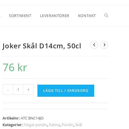
R
SORTIMENT
LEVERANTÖRER
KONTAKT
Joker Skål D14cm, 50cl
76
kr
-
+
LÄGG TILL I VARUKORG
Artikelnr:
ATC BNC14JO
Kategorier:
Färgat porslin
,
Patina
,
Porslin
,
Skål