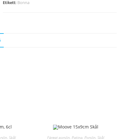
Etikett:
Bonna
G
rslin
,
Skål
Färgat porslin
,
Patina
,
Porslin
,
Skål