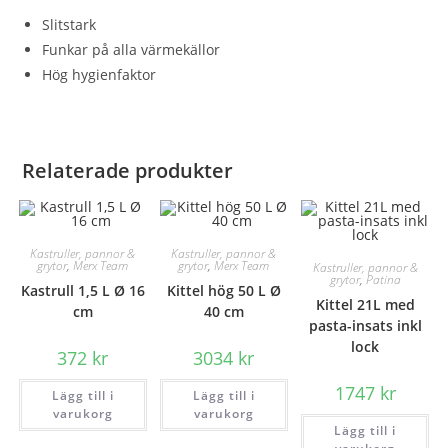
Slitstark
Funkar på alla värmekällor
Hög hygienfaktor
Relaterade produkter
Kastruller, pannor &
Kastruller, pannor &
grytor
,
Merx Team
grytor
,
Merx Team
Kastruller, pannor &
grytor
,
Patina
Kastrull 1,5 L Ø 16
Kittel hög 50 L Ø
Kittel 21L med
cm
40 cm
pasta-insats inkl
lock
372
kr
3034
kr
1747
kr
Lägg till i
Lägg till i
varukorg
varukorg
Lägg till i