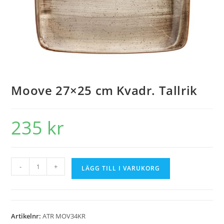
Moove 27×25 cm Kvadr. Tallrik
235
kr
-
+
LÄGG TILL I VARUKORG
Artikelnr:
ATR MOV34KR