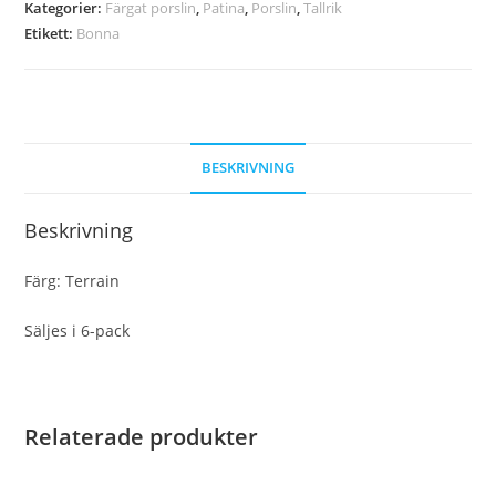
Kategorier:
Färgat porslin
,
Patina
,
Porslin
,
Tallrik
Etikett:
Bonna
BESKRIVNING
Beskrivning
Färg: Terrain
Säljes i 6-pack
Relaterade produkter