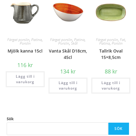
Färgat porslin
,
Patina
,
Färgat porslin
,
Patina
,
Färgat porslin
,
Fat
,
Porslin
Porslin
,
Skål
Patina
,
Porslin
Mjölk kanna 15cl
Vanta Skål D18cm,
Tallrik Oval
45cl
15×8,5cm
116
kr
134
kr
88
kr
Lägg till i
varukorg
Lägg till i
Lägg till i
varukorg
varukorg
Sök
SÖK