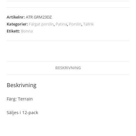
Artikelnr:
ATR GRM23DZ
Kategorier:
Färgat porslin
,
Patina
,
Porslin
,
Tallrik
Etikett:
Bonna
BESKRIVNING
Beskrivning
Färg: Terrain
Säljes i 12-pack