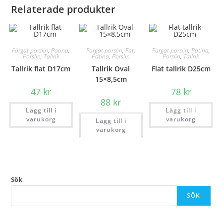
Relaterade produkter
Färgat porslin
,
Patina
,
Färgat porslin
,
Fat
,
Färgat porslin
,
Patina
,
Porslin
,
Tallrik
Patina
,
Porslin
Porslin
,
Tallrik
Tallrik flat D17cm
Tallrik Oval
Flat tallrik D25cm
15×8,5cm
47
kr
78
kr
88
kr
Lägg till i
Lägg till i
varukorg
varukorg
Lägg till i
varukorg
Sök
SÖK