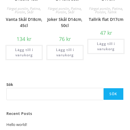
Färgat porslin
,
Patina
,
Färgat porslin
,
Patina
,
Färgat porslin
,
Patina
,
Porslin
,
Skål
Porslin
,
Skål
Porslin
,
Tallrik
Vanta Skål D18cm,
Joker Skål D14cm,
Tallrik flat D17cm
45cl
50cl
47
kr
134
kr
76
kr
Lägg till i
varukorg
Lägg till i
Lägg till i
varukorg
varukorg
Sök
SÖK
Recent Posts
Hello world!