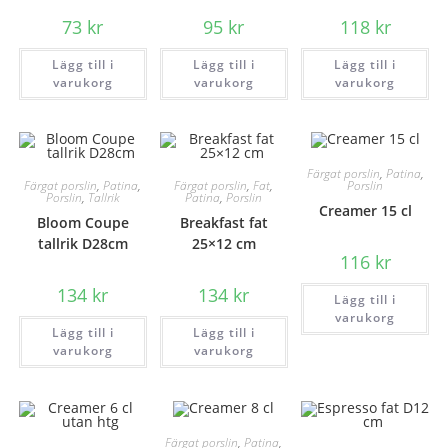
73
kr
95
kr
118
kr
Lägg till i
Lägg till i
Lägg till i
varukorg
varukorg
varukorg
Färgat porslin
,
Patina
,
Färgat porslin
,
Patina
,
Färgat porslin
,
Fat
,
Porslin
Porslin
,
Tallrik
Patina
,
Porslin
Creamer 15 cl
Bloom Coupe
Breakfast fat
tallrik D28cm
25×12 cm
116
kr
134
kr
134
kr
Lägg till i
varukorg
Lägg till i
Lägg till i
varukorg
varukorg
Färgat porslin
,
Patina
,