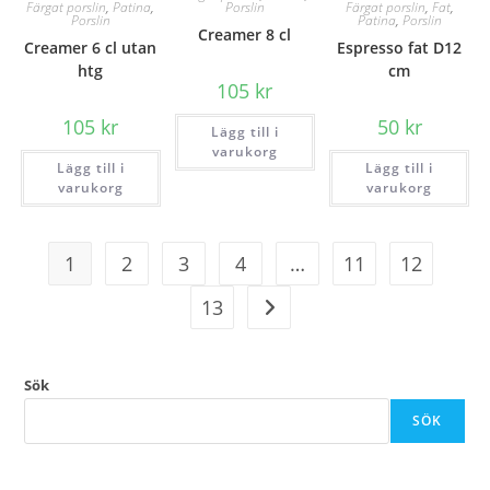
Färgat porslin
,
Patina
,
Färgat porslin
,
Fat
,
Porslin
Porslin
Patina
,
Porslin
Creamer 8 cl
Creamer 6 cl utan
Espresso fat D12
htg
cm
105
kr
105
kr
50
kr
Lägg till i
varukorg
Lägg till i
Lägg till i
varukorg
varukorg
1
2
3
4
…
11
12
13
Sök
SÖK