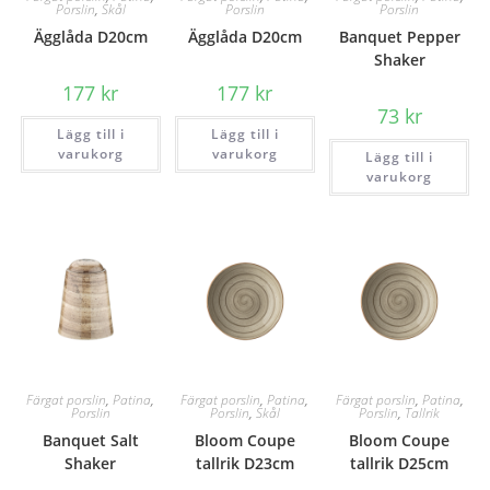
Porslin
,
Skål
Porslin
Porslin
Ägglåda D20cm
Ägglåda D20cm
Banquet Pepper
Shaker
177
kr
177
kr
73
kr
Lägg till i
Lägg till i
varukorg
varukorg
Lägg till i
varukorg
Färgat porslin
,
Patina
,
Färgat porslin
,
Patina
,
Färgat porslin
,
Patina
,
Porslin
Porslin
,
Skål
Porslin
,
Tallrik
Banquet Salt
Bloom Coupe
Bloom Coupe
Shaker
tallrik D23cm
tallrik D25cm