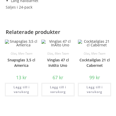
Lång hållbarhet
Säljes i 24-pack
Relaterade produkter
Glas
,
Merx Team
Glas
,
Merx Team
Glas
,
Merx Team
Snapsglas 3,5 cl
Vinglas 47 cl
Cocktailglas 21 cl
America
InAlto Uno
Cabernet
13
kr
67
kr
99
kr
Lägg till i
Lägg till i
Lägg till i
varukorg
varukorg
varukorg