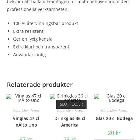
bekväm att hålla i. Framtagen för möta behoven inom den
professionella verksamheten.
100 % återvinningsbar produkt
Extra resistent
Ger en lyxig känsla
Extra klart och transparent
Användarvänlig
Relaterade produkter
SLUT I LAGER
Glas
,
Merx Team
Glas
,
Merx Team
Glas
,
Merx Team
Vinglas 47 cl
Drinkglas 36 cl
Glas 20 cl Bodega
InAlto Uno
America
20
kr
67
kr
23
kr