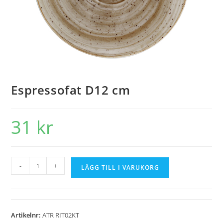
Espressofat D12 cm
31
kr
-
+
LÄGG TILL I VARUKORG
Artikelnr:
ATR RIT02KT