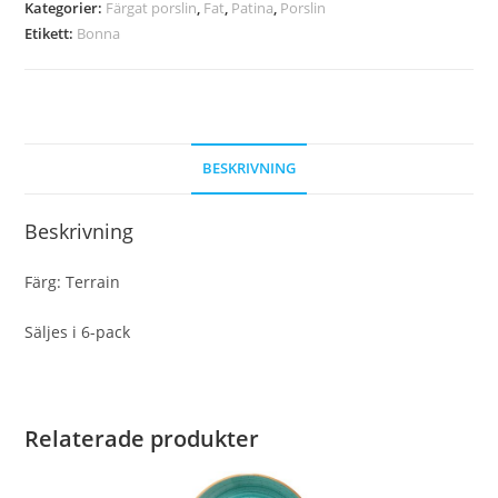
Kategorier:
Färgat porslin
,
Fat
,
Patina
,
Porslin
Etikett:
Bonna
BESKRIVNING
Beskrivning
Färg: Terrain
Säljes i 6-pack
Relaterade produkter