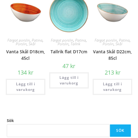
Färgat porslin
,
Patina
,
Färgat porslin
,
Patina
,
Färgat porslin
,
Patina
,
Porslin
,
Skål
Porslin
,
Tallrik
Porslin
,
Skål
Vanta Skål D18cm,
Tallrik flat D17cm
Vanta Skål D22cm,
45cl
85cl
47
kr
134
kr
213
kr
Lägg till i
varukorg
Lägg till i
Lägg till i
varukorg
varukorg
Sök
SÖK