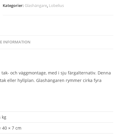
Kategorier:
Glashängare
,
Lobelius
RE INFORMATION
̈r tak- och väggmontage, med i sju färgalternativ. Denna
k eller hyllplan. Glashängaren rymmer cirka fyra
4 kg
× 40 × 7 cm