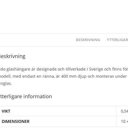
BESKRIVNING
YTTERLIGA
eskrivning
ido glashängare är designade och tillverkade i Sverige och finns fo
odell, med endast en ränna, är 400 mm djup och monteras under ta
inglas.
tterligare information
VIKT
0,5
DIMENSIONER
10 