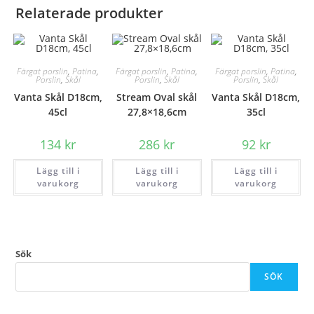
Relaterade produkter
Färgat porslin
,
Patina
,
Färgat porslin
,
Patina
,
Färgat porslin
,
Patina
,
Porslin
,
Skål
Porslin
,
Skål
Porslin
,
Skål
Vanta Skål D18cm,
Stream Oval skål
Vanta Skål D18cm,
45cl
27,8×18,6cm
35cl
134
kr
286
kr
92
kr
Lägg till i
Lägg till i
Lägg till i
varukorg
varukorg
varukorg
Sök
SÖK