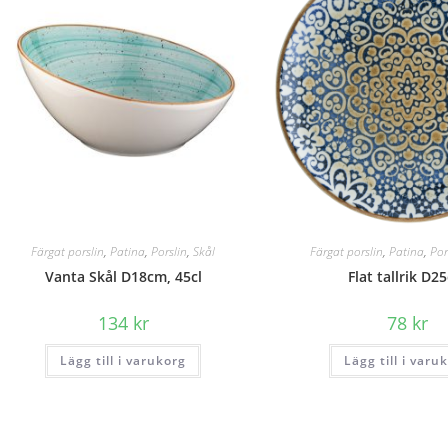
Färgat porslin
,
Patina
,
Porslin
,
Skål
Färgat porslin
,
Patina
,
Por
Vanta Skål D18cm, 45cl
Flat tallrik D2
134
kr
78
kr
Lägg till i varukorg
Lägg till i varu