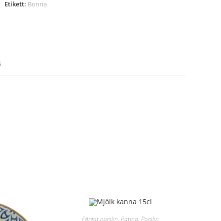
Etikett:
Bonna
G
Färgat porslin
,
Patina
,
Porslin