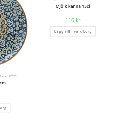
Mjölk kanna 15cl
116
kr
Lägg till i varukorg
slin
,
Tallrik
5cm
korg