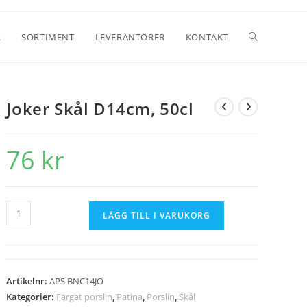
R
SORTIMENT
LEVERANTÖRER
KONTAKT
Joker Skål D14cm, 50cl
76
kr
LÄGG TILL I VARUKORG
Artikelnr:
APS BNC14JO
Kategorier:
Färgat porslin
,
Patina
,
Porslin
,
Skål