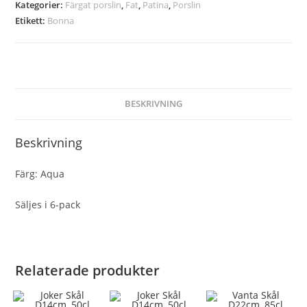
Kategorier:
Färgat porslin
,
Fat
,
Patina
,
Porslin
Etikett:
Bonna
BESKRIVNING
Beskrivning
Färg: Aqua
Säljes i 6-pack
Relaterade produkter