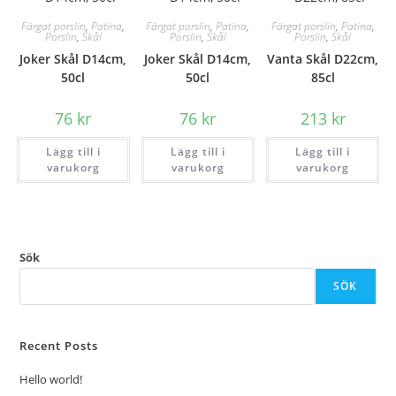
Färgat porslin
,
Patina
,
Färgat porslin
,
Patina
,
Färgat porslin
,
Patina
,
Porslin
,
Skål
Porslin
,
Skål
Porslin
,
Skål
Joker Skål D14cm,
Joker Skål D14cm,
Vanta Skål D22cm,
50cl
50cl
85cl
76
kr
76
kr
213
kr
Lägg till i
Lägg till i
Lägg till i
varukorg
varukorg
varukorg
Sök
SÖK
Recent Posts
Hello world!