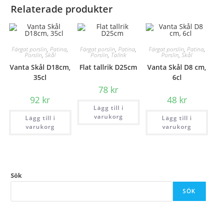
Relaterade produkter
Färgat porslin
,
Patina
,
Färgat porslin
,
Patina
,
Färgat porslin
,
Patina
,
Porslin
,
Skål
Porslin
,
Tallrik
Porslin
,
Skål
Vanta Skål D18cm,
Flat tallrik D25cm
Vanta Skål D8 cm,
35cl
6cl
78
kr
92
kr
48
kr
Lägg till i
varukorg
Lägg till i
Lägg till i
varukorg
varukorg
Sök
SÖK