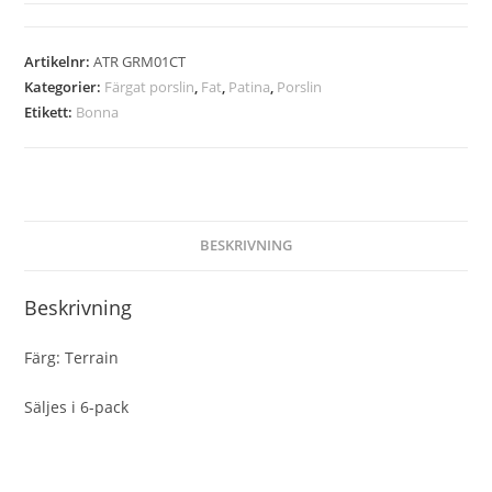
Artikelnr:
ATR GRM01CT
Kategorier:
Färgat porslin
,
Fat
,
Patina
,
Porslin
Etikett:
Bonna
BESKRIVNING
Beskrivning
Färg: Terrain
Säljes i 6-pack