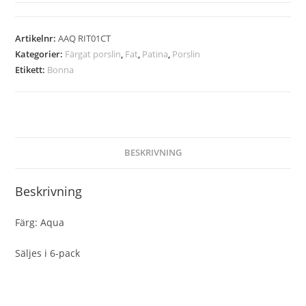
Artikelnr:
AAQ RIT01CT
Kategorier:
Färgat porslin
,
Fat
,
Patina
,
Porslin
Etikett:
Bonna
BESKRIVNING
Beskrivning
Färg: Aqua
Säljes i 6-pack