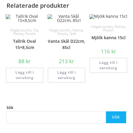
Relaterade produkter
Färgat porslin
,
Patina
,
Färgat porslin
,
Fat
,
Färgat porslin
,
Patina
,
Porslin
Patina
,
Porslin
Porslin
,
Skål
Mjölk kanna 15cl
Tallrik Oval
Vanta Skål D22cm,
15×8,5cm
85cl
116
kr
88
kr
213
kr
Lägg till i
varukorg
Lägg till i
Lägg till i
varukorg
varukorg
Sök
SÖK