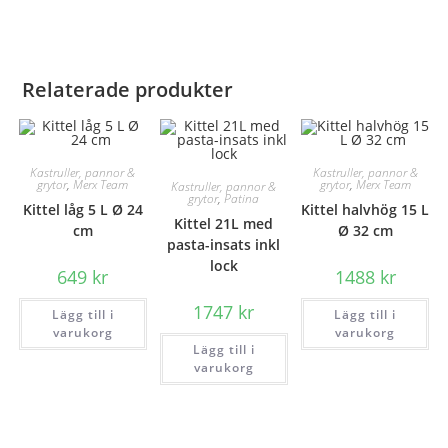
Relaterade produkter
Kastruller, pannor &
Kastruller, pannor &
grytor
,
Merx Team
grytor
,
Merx Team
Kastruller, pannor &
grytor
,
Patina
Kittel låg 5 L Ø 24
Kittel halvhög 15 L
Kittel 21L med
cm
Ø 32 cm
pasta-insats inkl
lock
649
kr
1488
kr
1747
kr
Lägg till i
Lägg till i
varukorg
varukorg
Lägg till i
varukorg