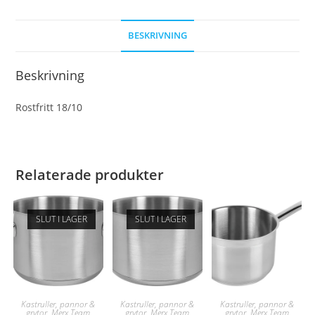
BESKRIVNING
Beskrivning
Rostfritt 18/10
Relaterade produkter
SLUT I LAGER
SLUT I LAGER
Kastruller, pannor &
Kastruller, pannor &
Kastruller, pannor &
grytor
,
Merx Team
grytor
,
Merx Team
grytor
,
Merx Team