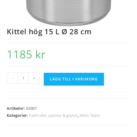
Kittel hög 15 L Ø 28 cm
1185
kr
-
+
LÄGG TILL I VARUKORG
Artikelnr:
63307
Kategorier:
Kastruller, pannor & grytor
,
Merx Team