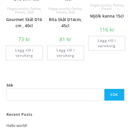
Färgat porslin
,
Patina
,
Färgat porslin
,
Patina
,
Färgat porslin
,
Patina
,
Porslin
Porslin
,
Skål
Porslin
,
Skål
Mjölk kanna 15cl
Gourmet Skål D16
Rita Skål D14cm,
cm , 40cl
45cl
116
kr
73
kr
81
kr
Lägg till i
varukorg
Lägg till i
Lägg till i
varukorg
varukorg
Sök
SÖK
Recent Posts
Hello world!