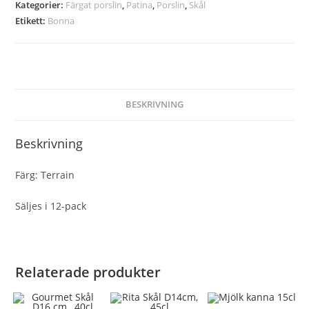
Kategorier:
Färgat porslin
,
Patina
,
Porslin
,
Skål
Etikett:
Bonna
BESKRIVNING
Beskrivning
Färg: Terrain
Säljes i 12-pack
Relaterade produkter