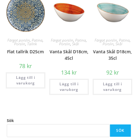
Färgat porslin
,
Patina
,
Färgat porslin
,
Patina
,
Färgat porslin
,
Patina
,
Porslin
,
Tallrik
Porslin
,
Skål
Porslin
,
Skål
Flat tallrik D25cm
Vanta Skål D18cm,
Vanta Skål D18cm,
45cl
35cl
78
kr
134
kr
92
kr
Lägg till i
varukorg
Lägg till i
Lägg till i
varukorg
varukorg
Sök
SÖK