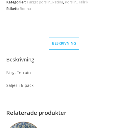
Kategorier:
Färgat porslin
,
Patina
,
Porslin
,
Tallrik
Etikett:
Bonna
BESKRIVNING
Beskrivning
Färg: Terrain
Säljes i 6-pack
Relaterade produkter