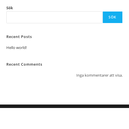
Sök
SÖK
Recent Posts
Hello world!
Recent Comments
Inga kommentarer att visa.
4 Kitchen Sverige AB 2021 by Higårds Solutions