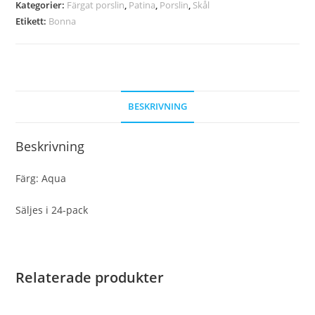
Kategorier:
Färgat porslin
,
Patina
,
Porslin
,
Skål
Etikett:
Bonna
BESKRIVNING
Beskrivning
Färg: Aqua
Säljes i 24-pack
Relaterade produkter