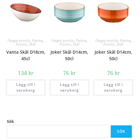
Färgat porslin
,
Patina
,
Färgat porslin
,
Patina
,
Färgat porslin
,
Patina
,
Porslin
,
Skål
Porslin
,
Skål
Porslin
,
Skål
Vanta Skål D18cm,
Joker Skål D14cm,
Joker Skål D14cm,
45cl
50cl
50cl
134
kr
76
kr
76
kr
Lägg till i
Lägg till i
Lägg till i
varukorg
varukorg
varukorg
Sök
SÖK