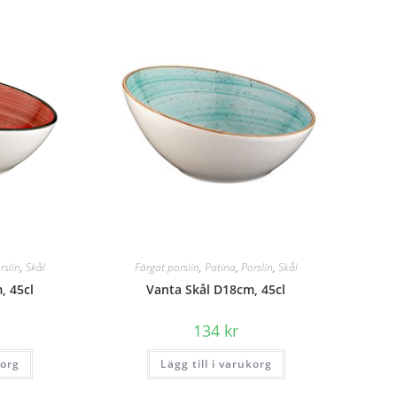
rslin
,
Skål
Färgat porslin
,
Patina
,
Porslin
,
Skål
, 45cl
Vanta Skål D18cm, 45cl
134
kr
korg
Lägg till i varukorg