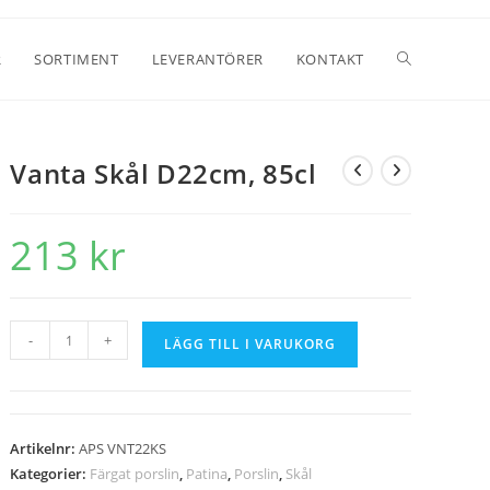
R
SORTIMENT
LEVERANTÖRER
KONTAKT
Vanta Skål D22cm, 85cl
213
kr
-
+
LÄGG TILL I VARUKORG
Artikelnr:
APS VNT22KS
Kategorier:
Färgat porslin
,
Patina
,
Porslin
,
Skål