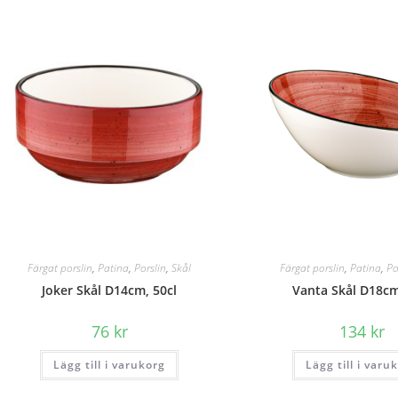
Färgat porslin
,
Patina
,
Porslin
,
Skål
Färgat porslin
,
Patina
,
Po
Joker Skål D14cm, 50cl
Vanta Skål D18cm
76
kr
134
kr
Lägg till i varukorg
Lägg till i varu