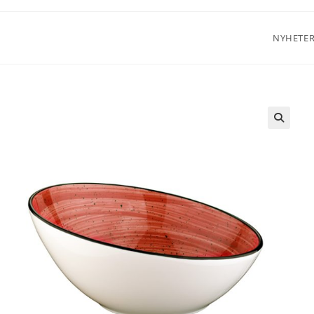
NYHETE
🔍