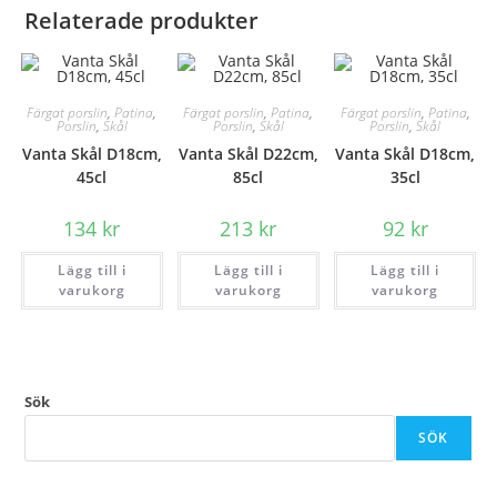
Relaterade produkter
Färgat porslin
,
Patina
,
Färgat porslin
,
Patina
,
Färgat porslin
,
Patina
,
Porslin
,
Skål
Porslin
,
Skål
Porslin
,
Skål
Vanta Skål D18cm,
Vanta Skål D22cm,
Vanta Skål D18cm,
45cl
85cl
35cl
134
kr
213
kr
92
kr
Lägg till i
Lägg till i
Lägg till i
varukorg
varukorg
varukorg
Sök
SÖK