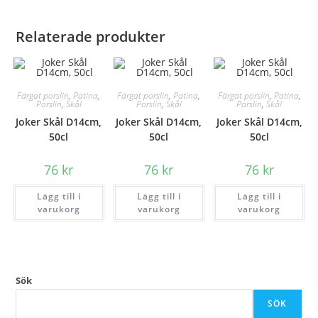
Relaterade produkter
Färgat porslin
,
Patina
,
Färgat porslin
,
Patina
,
Färgat porslin
,
Patina
,
Porslin
,
Skål
Porslin
,
Skål
Porslin
,
Skål
Joker Skål D14cm,
Joker Skål D14cm,
Joker Skål D14cm,
50cl
50cl
50cl
76
kr
76
kr
76
kr
Lägg till i
Lägg till i
Lägg till i
varukorg
varukorg
varukorg
Sök
SÖK