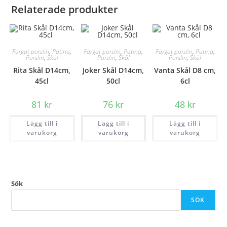
Relaterade produkter
Färgat porslin
,
Patina
,
Färgat porslin
,
Patina
,
Färgat porslin
,
Patina
,
Porslin
,
Skål
Porslin
,
Skål
Porslin
,
Skål
Rita Skål D14cm,
Joker Skål D14cm,
Vanta Skål D8 cm,
45cl
50cl
6cl
81
kr
76
kr
48
kr
Lägg till i
Lägg till i
Lägg till i
varukorg
varukorg
varukorg
Sök
SÖK