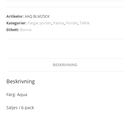
Artikelnr:
AAQ BLM25CK
Kategorier:
Färgat porslin
,
Patina
,
Porslin
,
Tallrik
Etikett:
Bonna
BESKRIVNING
Beskrivning
Färg: Aqua
Säljes i 6-pack