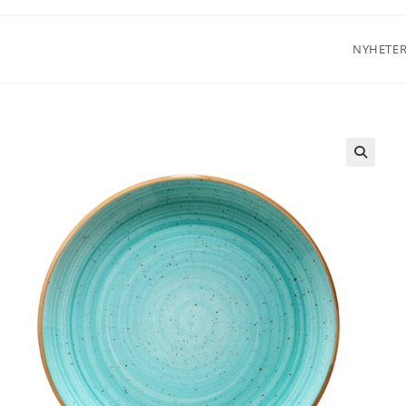
NYHETE
🔍