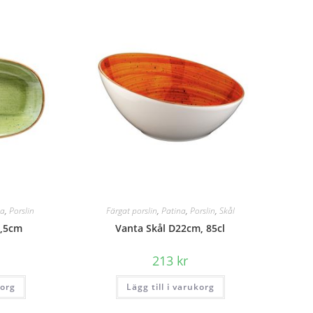
na
,
Porslin
Färgat porslin
,
Patina
,
Porslin
,
Skål
8,5cm
Vanta Skål D22cm, 85cl
213
kr
korg
Lägg till i varukorg