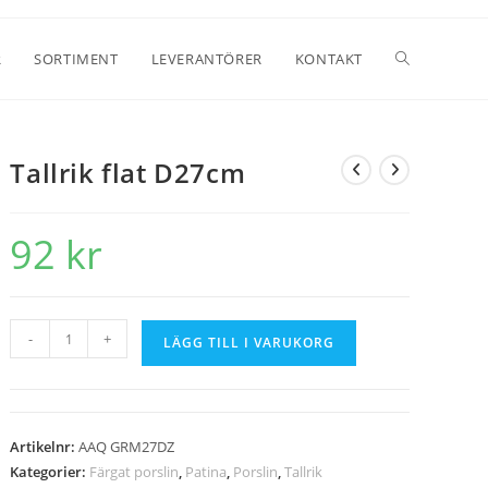
R
SORTIMENT
LEVERANTÖRER
KONTAKT
Tallrik flat D27cm
92
kr
-
+
LÄGG TILL I VARUKORG
Artikelnr:
AAQ GRM27DZ
Kategorier:
Färgat porslin
,
Patina
,
Porslin
,
Tallrik