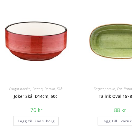
Färgat porslin
,
Patina
,
Porslin
,
Skål
Färgat porslin
,
Fat
,
Pati
Joker Skål D14cm, 50cl
Tallrik Oval 15×
76
kr
88
kr
Lägg till i varukorg
Lägg till i varu