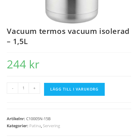
Vacuum termos vacuum isolerad
– 1,5L
244
kr
-
+
LÄGG TILL I VARUKORG
Artikelnr:
C10005N-15B
Kategorier:
Patina
,
Servering