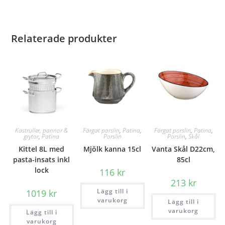
Relaterade produkter
Kastruller, pannor &
Färgat porslin
,
Patina
,
Färgat porslin
,
Patina
,
grytor
,
Patina
Porslin
Porslin
,
Skål
Kittel 8L med
Mjölk kanna 15cl
Vanta Skål D22cm,
pasta-insats inkl
85cl
lock
116
kr
213
kr
Lägg till i
1019
kr
varukorg
Lägg till i
varukorg
Lägg till i
varukorg