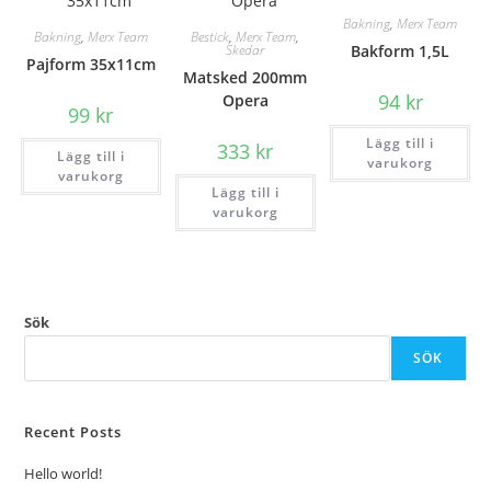
Bakning
,
Merx Team
Bakning
,
Merx Team
Bestick
,
Merx Team
,
Skedar
Bakform 1,5L
Pajform 35x11cm
Matsked 200mm
94
kr
Opera
99
kr
Lägg till i
333
kr
Lägg till i
varukorg
varukorg
Lägg till i
varukorg
Sök
SÖK
Recent Posts
Hello world!