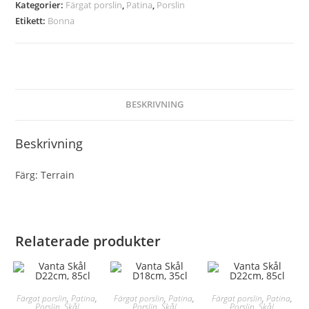
Kategorier:
Färgat porslin
,
Patina
,
Porslin
Etikett:
Bonna
BESKRIVNING
Beskrivning
Färg: Terrain
Relaterade produkter
Färgat porslin
,
Patina
,
Färgat porslin
,
Patina
,
Färgat porslin
,
Patina
,
Porslin
,
Skål
Porslin
,
Skål
Porslin
,
Skål