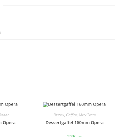
G
kedar
Bestick
,
Gafflar
,
Merx Team
m Opera
Dessertgaffel 160mm Opera
235
kr