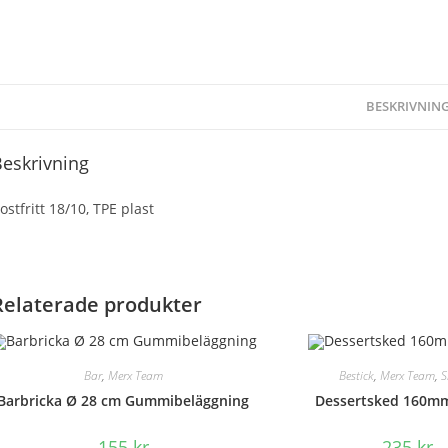
BESKRIVNIN
eskrivning
ostfritt 18/10, TPE plast
Relaterade produkter
Bar
,
Merx Team
Bestick
,
Merx Team
,
S
Barbricka Ø 28 cm Gummibeläggning
Dessertsked 160m
155
kr
235
kr