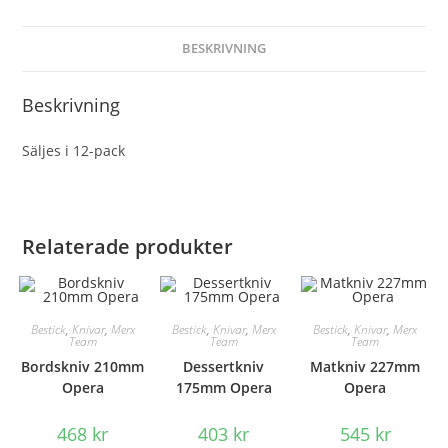
BESKRIVNING
Beskrivning
Säljes i 12-pack
Relaterade produkter
Bestick
,
Knivar
,
Merx
Bestick
,
Knivar
,
Merx
Bestick
,
Knivar
,
Merx
Team
Team
Team
Bordskniv 210mm
Dessertkniv
Matkniv 227mm
Opera
175mm Opera
Opera
468
kr
403
kr
545
kr