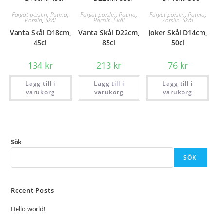
Färgat porslin
,
Patina
,
Färgat porslin
,
Patina
,
Färgat porslin
,
Patina
,
Porslin
,
Skål
Porslin
,
Skål
Porslin
,
Skål
Vanta Skål D18cm,
Vanta Skål D22cm,
Joker Skål D14cm,
45cl
85cl
50cl
134
kr
213
kr
76
kr
Lägg till i
Lägg till i
Lägg till i
varukorg
varukorg
varukorg
Sök
SÖK
Recent Posts
Hello world!