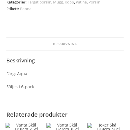
Kategorier:
Färgat porslin
,
Mugg, Kopp
,
Patina
,
Porslin
Etikett:
Bonna
BESKRIVNING
Beskrivning
Färg: Aqua
Säljes i 6-pack
Relaterade produkter