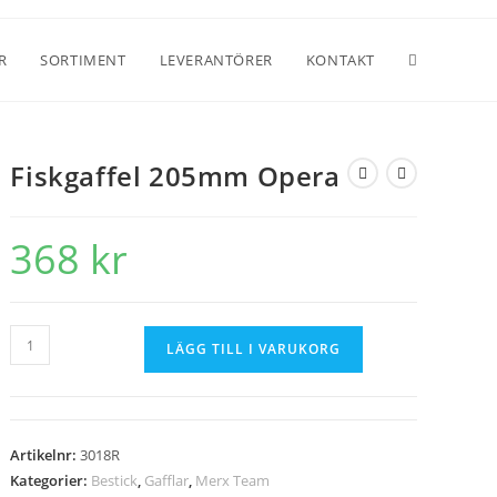
R
SORTIMENT
LEVERANTÖRER
KONTAKT
Fiskgaffel 205mm Opera
368
kr
LÄGG TILL I VARUKORG
Artikelnr:
3018R
Kategorier:
Bestick
,
Gafflar
,
Merx Team