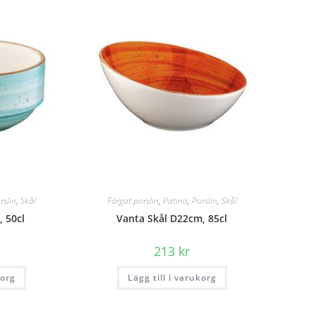
rslin
,
Skål
Färgat porslin
,
Patina
,
Porslin
,
Skål
, 50cl
Vanta Skål D22cm, 85cl
213
kr
korg
Lägg till i varukorg