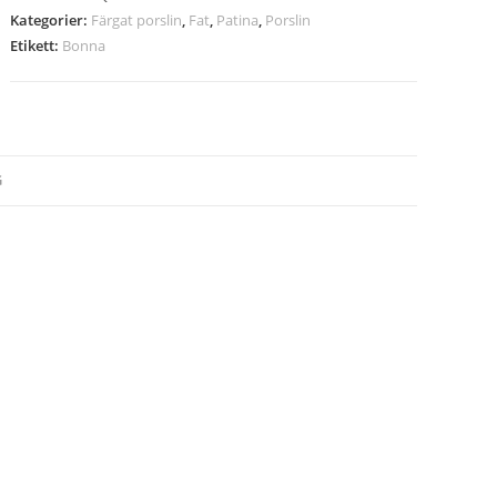
Kategorier:
Färgat porslin
,
Fat
,
Patina
,
Porslin
Etikett:
Bonna
G