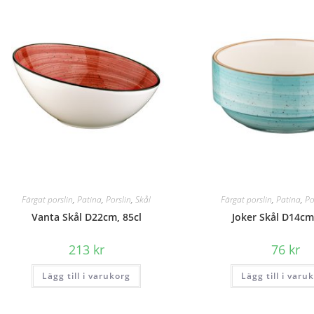
Färgat porslin
,
Patina
,
Porslin
,
Skål
Färgat porslin
,
Patina
,
Po
Vanta Skål D22cm, 85cl
Joker Skål D14cm
213
kr
76
kr
Lägg till i varukorg
Lägg till i varu