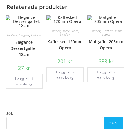
Relaterade produkter
Bestick
,
Merx Team
,
Bestick
,
Gafflar
,
Merx
Skedar
Team
Bestick
,
Gafflar
,
Patina
Kaffesked 120mm
Matgaffel 205mm
Elegance
Opera
Opera
Dessertgaffel,
18cm
201
kr
333
kr
27
kr
Lägg till i
Lägg till i
varukorg
varukorg
Lägg till i
varukorg
Sök
SÖK