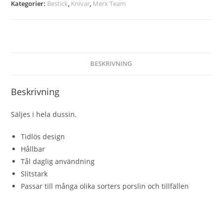
Kategorier:
Bestick
,
Knivar
,
Merx Team
BESKRIVNING
Beskrivning
Säljes i hela dussin.
Tidlös design
Hållbar
Tål daglig användning
Slitstark
Passar till många olika sorters porslin och tillfällen