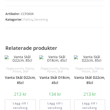
Artikelnr:
CCP060K
Kategorier:
Patina
,
Servering
Relaterade produkter
Färgat porslin
,
Patina
,
Färgat porslin
,
Patina
,
Färgat porslin
,
Patina
,
Porslin
,
Skål
Porslin
,
Skål
Porslin
,
Skål
Vanta Skål D22cm,
Vanta Skål D18cm,
Vanta Skål D22cm,
85cl
45cl
85cl
213
kr
134
kr
213
kr
Lägg till i
Lägg till i
Lägg till i
varukorg
varukorg
varukorg