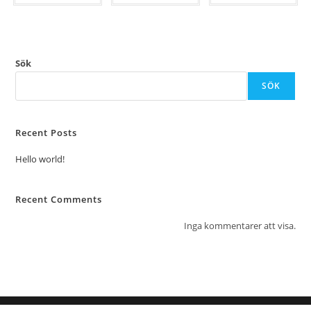
Sök
SÖK
Recent Posts
Hello world!
Recent Comments
Inga kommentarer att visa.
4 Kitchen Sverige AB 2021 by Higårds Solutions