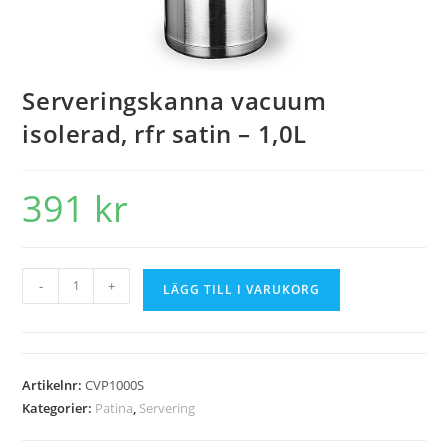
Serveringskanna vacuum
isolerad, rfr satin – 1,0L
391
kr
-
+
LÄGG TILL I VARUKORG
Artikelnr:
CVP1000S
Kategorier:
Patina
,
Servering