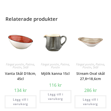
Relaterade produkter
Färgat porslin
,
Patina
,
Färgat porslin
,
Patina
,
Färgat porslin
,
Patina
,
Porslin
,
Skål
Porslin
Porslin
,
Skål
Vanta Skål D18cm,
Mjölk kanna 15cl
Stream Oval skål
45cl
27,8×18,6cm
116
kr
134
kr
286
kr
Lägg till i
varukorg
Lägg till i
Lägg till i
varukorg
varukorg