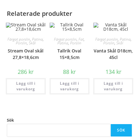
Relaterade produkter
Färgat porslin
,
Patina
,
Färgat porslin
,
Fat
,
Färgat porslin
,
Patina
,
Porslin
,
Skål
Patina
,
Porslin
Porslin
,
Skål
Stream Oval skål
Tallrik Oval
Vanta Skål D18cm,
27,8×18,6cm
15×8,5cm
45cl
286
kr
88
kr
134
kr
Lägg till i
Lägg till i
Lägg till i
varukorg
varukorg
varukorg
Sök
SÖK