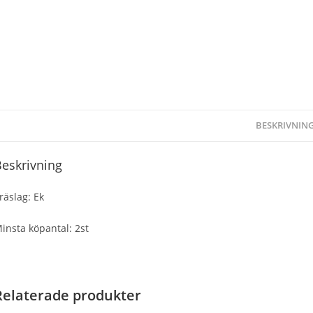
BESKRIVNIN
eskrivning
räslag: Ek
insta köpantal: 2st
Relaterade produkter