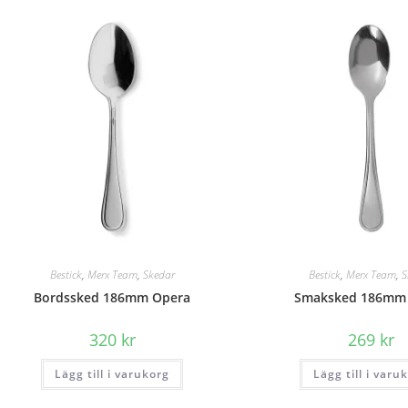
Bestick
,
Merx Team
,
Skedar
Bestick
,
Merx Team
,
S
Bordssked 186mm Opera
Smaksked 186mm
320
kr
269
kr
Lägg till i varukorg
Lägg till i varu