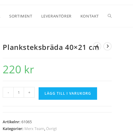
R
SORTIMENT
LEVERANTÖRER
KONTAKT
Planksteksbräda 40×21 cm
220
kr
-
+
LÄGG TILL I VARUKORG
Artikelnr:
61065
Kategorier:
Merx Team
,
Övrigt