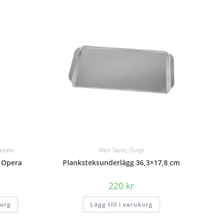
kedar
Merx Team
,
Övrigt
 Opera
Planksteksunderlägg 36,3×17,8 cm
220
kr
korg
Lägg till i varukorg