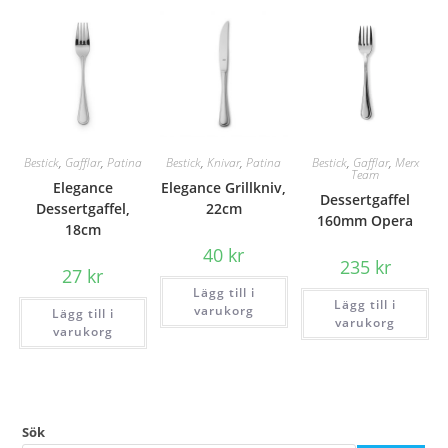
Bestick
,
Gafflar
,
Patina
Bestick
,
Knivar
,
Patina
Bestick
,
Gafflar
,
Merx
Team
Elegance
Elegance Grillkniv,
Dessertgaffel
Dessertgaffel,
22cm
160mm Opera
18cm
40
kr
235
kr
27
kr
Lägg till i
Lägg till i
varukorg
Lägg till i
varukorg
varukorg
Sök