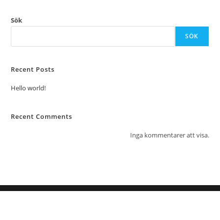
Sök
SÖK
Recent Posts
Hello world!
Recent Comments
Inga kommentarer att visa.
4 Kitchen Sverige AB 2021 by Higårds Solutions