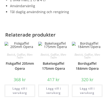
Användarvänlig
Tål daglig användning och rengöring
Relaterade produkter
Bestick
,
Gafflar
,
Merx
Bestick
,
Gafflar
,
Merx
Bestick
,
Gafflar
,
Merx
Team
Team
Team
Fiskgaffel 205mm
Bakelsegaffel
Bordsgaffel
Opera
175mm Opera
184mm Opera
368
kr
417
kr
320
kr
Lägg till i
Lägg till i
Lägg till i
varukorg
varukorg
varukorg