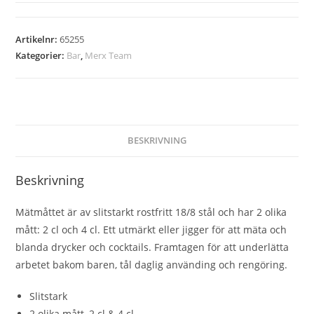
Artikelnr:
65255
Kategorier:
Bar
,
Merx Team
BESKRIVNING
Beskrivning
Mätmåttet är av slitstarkt rostfritt 18/8 stål och har 2 olika
mått: 2 cl och 4 cl. Ett utmärkt eller jigger för att mäta och
blanda drycker och cocktails. Framtagen för att underlätta
arbetet bakom baren, tål daglig använding och rengöring.
Slitstark
2 olika mått, 2 cl & 4 cl