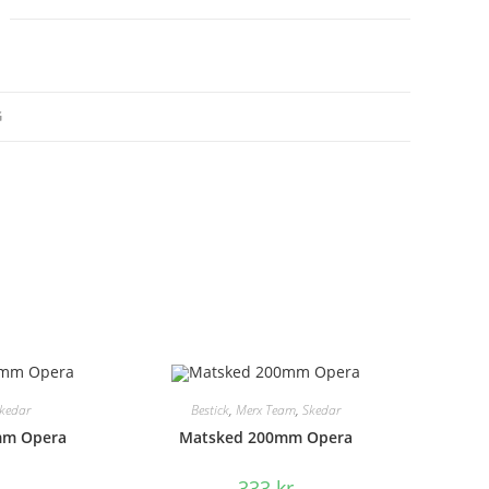
G
kedar
Bestick
,
Merx Team
,
Skedar
mm Opera
Matsked 200mm Opera
333
kr