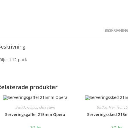
BESKRIVNIN
eskrivning
äljes i 12-pack
Relaterade produkter
Bestick
,
Gafflar
,
Merx Team
Bestick
,
Merx Team
,
S
Serveringsgaffel 215mm Opera
Serveringssked 215
70
kr
70
kr